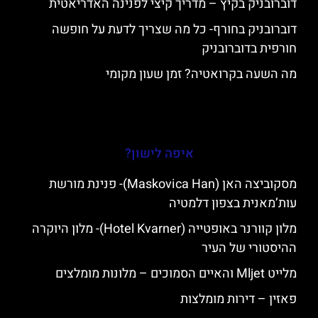
דוברובניק בקיץ – מדריך קיצי לפנינה האדריאטית
דוברובניק בחורף- כל מה שצריך לדעת על חופשה
חורפית בדוברובניק
מה השעה בקרואטיה? זמן שעון מקומי
איפה לישון?
מסקוביצה האן (Maskovica Han)- פנינת מורשת
עות’מאנית בצפון דלמטיה
מלון קוורנר באופטייה (Hotel Kvarner)- מלון היוקרה
ההיסטורי של העיר
מלייט Mljet והאיים הסמוכים – מלונות מומלצים
פאזין – דירות מומלצות