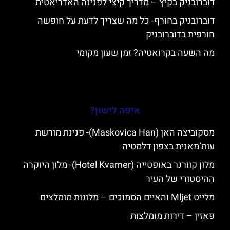
דוברובניק בקיץ – מדריך קיצי לפנינה האדריאטית
דוברובניק בחורף- כל מה שצריך לדעת על חופשה
חורפית בדוברובניק
מה השעה בקרואטיה? זמן שעון מקומי
איפה לישון?
מסקוביצה האן (Maskovica Han)- פנינת מורשת
עות’מאנית בצפון דלמטיה
מלון קוורנר באופטייה (Hotel Kvarner)- מלון היוקרה
ההיסטורי של העיר
מלייט Mljet והאיים הסמוכים – מלונות מומלצים
פאזין – דירות מומלצות