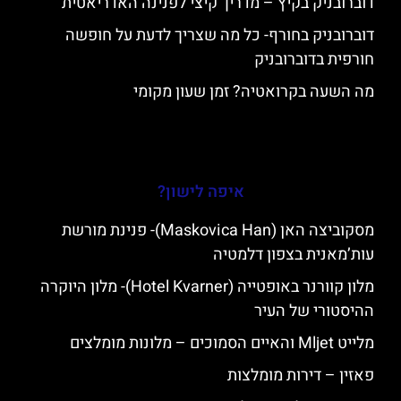
דוברובניק בקיץ – מדריך קיצי לפנינה האדריאטית
דוברובניק בחורף- כל מה שצריך לדעת על חופשה
חורפית בדוברובניק
מה השעה בקרואטיה? זמן שעון מקומי
איפה לישון?
מסקוביצה האן (Maskovica Han)- פנינת מורשת
עות’מאנית בצפון דלמטיה
מלון קוורנר באופטייה (Hotel Kvarner)- מלון היוקרה
ההיסטורי של העיר
מלייט Mljet והאיים הסמוכים – מלונות מומלצים
פאזין – דירות מומלצות