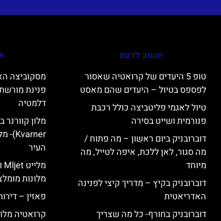
חשוב לדעת
אי
טופ 5 היעדים של קרואטיה שאסור
לפספס בטיול – היעדים שהם מאסט
פנינת מורשת 
דלמטיה
טיול לאגמי פליטביצה כולל רכבת
פנורמית ושייט בסירה
varner
דוברובניק ביום ראשון – מה פתוח /
העיר
מה סגור, לאן ללכת, איפה לטייל, מה
מיוחד
מל
מלונות מומלצ
דוברובניק בקיץ – מדריך קיצי לפנינה
האדריאטית
פאזין – דירו
דוברובניק בחורף- כל מה שצריך
קרואטיה מלונ