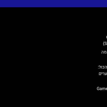
יה- מה
ע הכול:
ערים
און משחקי הכס בספליט (Game