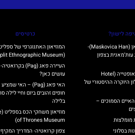
פה לישון?
כרטיסים
מסקוביצה האן (Maskovica Han)-
המוזיאון האתנוגרפי של ספליט
עות’מאנית בצפון
(Split Ethnographic Museum)
העיירה פאג (Pag) בקרואט
מלון קוורנר באופטייה (Hotel
עושים כאן?
K)- מלון היוקרה ההיסטורי של
האי פאג (Pag) – האי שמצי
חופים זהובים ביום וחיי לילה סו
ייט Mljet והאיים הסמוכים –
בלילה
ים
מוזי
ת מומלצות
of Thrones Museum)
ות בסלוני
צפון קרואטיה- המדריך המקיף