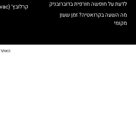
לדעת על חופשה חורפית בדוברובניק
קרלובץ' (Karlovac) מלונות מומלצים
מה השעה בקרואטיה? זמן שעון
מקומי
האתר הי