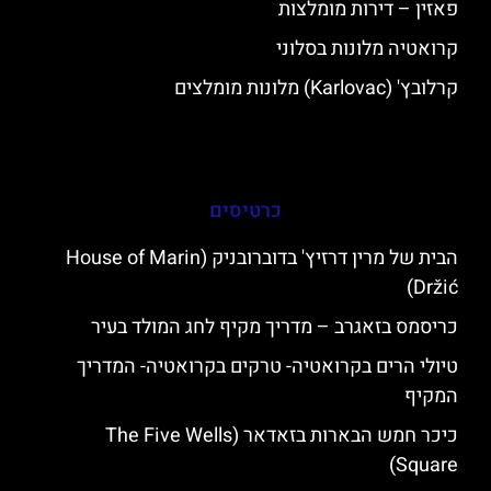
פאזין – דירות מומלצות
קרואטיה מלונות בסלוני
קרלובץ' (Karlovac) מלונות מומלצים
כרטיסים
הבית של מרין דרזיץ' בדוברובניק (House of Marin
Držić)
כריסמס בזאגרב – מדריך מקיף לחג המולד בעיר
טיולי הרים בקרואטיה- טרקים בקרואטיה- המדריך
המקיף
כיכר חמש הבארות בזאדאר (The Five Wells
Square)