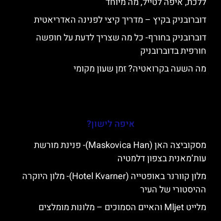
ללכת, איפה לטייל, מה מיוחד
דוברובניק בקיץ – מדריך קיצי לפנינה האדריאטית
דוברובניק בחורף- כל מה שצריך לדעת על חופשה
חורפית בדוברובניק
מה השעה בקרואטיה? זמן שעון מקומי
איפה לישון?
מסקוביצה האן (Maskovica Han)- פנינת מורשת
עות’מאנית בצפון דלמטיה
מלון קוורנר באופטייה (Hotel Kvarner)- מלון היוקרה
ההיסטורי של העיר
מלייט Mljet והאיים הסמוכים – מלונות מומלצים