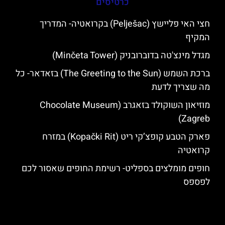
כרטיסים
חצי האי פליישץ (Pelješac) בקרואטיה- המדריך
המקיף
מגדל מינצ'טה בדוברובניק (Minčeta Tower)
ברכת השמש (The Greeting to the Sun) בזאדאר- כל
מה שצריך לדעת
מוזיאון השוקולד בזאגרב (Chocolate Museum
Zagreb)
פארק הטבע קופצ’קי ריט (Kopački Rit) במזרח
קרואטיה
חופים מומלצים בספליט- רשימת החופים שאסור לכם
לפספס