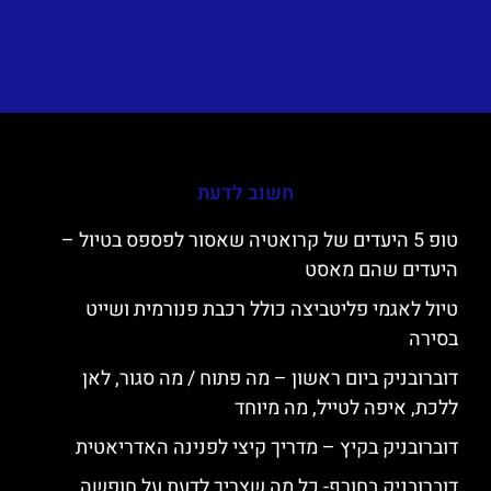
חשוב לדעת
טופ 5 היעדים של קרואטיה שאסור לפספס בטיול –
היעדים שהם מאסט
טיול לאגמי פליטביצה כולל רכבת פנורמית ושייט
בסירה
דוברובניק ביום ראשון – מה פתוח / מה סגור, לאן
ללכת, איפה לטייל, מה מיוחד
דוברובניק בקיץ – מדריך קיצי לפנינה האדריאטית
דוברובניק בחורף- כל מה שצריך לדעת על חופשה