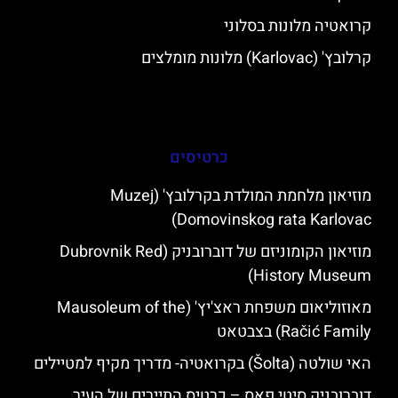
קרואטיה מלונות בסלוני
קרלובץ' (Karlovac) מלונות מומלצים
כרטיסים
מוזיאון מלחמת המולדת בקרלובץ' (Muzej
Domovinskog rata Karlovac)
מוזיאון הקומוניזם של דוברובניק (Dubrovnik Red
History Museum)
מאוזוליאום משפחת ראצ'יץ' (Mausoleum of the
Račić Family) בצבטאט
האי שולטה (Šolta) בקרואטיה- מדריך מקיף למטיילים
דוברובניק סיטי פאס – כרטיס התיירים של העיר