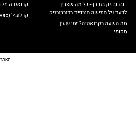
דוברובניק בחורף- כל מה שצריך
קרואטיה מלונ
לדעת על חופשה חורפית בדוברובניק
קרלובץ' (Karlovac) מלונות מומלצים
מה השעה בקרואטיה? זמן שעון
מקומי
האתר הי