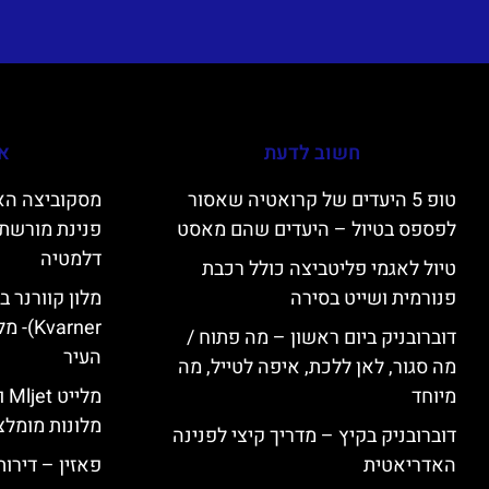
חשוב לדעת
אי
טופ 5 היעדים של קרואטיה שאסור
לפספס בטיול – היעדים שהם מאסט
פנינת מורשת 
דלמטיה
טיול לאגמי פליטביצה כולל רכבת
פנורמית ושייט בסירה
varner
דוברובניק ביום ראשון – מה פתוח /
העיר
מה סגור, לאן ללכת, איפה לטייל, מה
מיוחד
מל
מלונות מומלצ
דוברובניק בקיץ – מדריך קיצי לפנינה
האדריאטית
פאזין – דירו