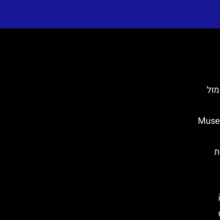
וק מול
גובר בזאגרב (Museum
ת