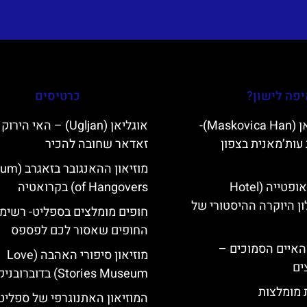
פה לישון?
כרטיסים
מסקוביצה האן (Maskovica Han)-
אוגליאן (Ugljan) – האי היר
עות’מאנית בצפון
זאדאר שחובה להכיר
מוזיאון ההאנ
מלון קוורנר באופטייה (Hotel
of Hangovers) בקרואטיה
K)- מלון היוקרה ההיסטורי של
חופים מומלצים בספליט- רשימ
החופים שאסור לכם לפספס
ייט Mljet והאיים הסמוכים –
מוזיאון סיפורי האהבה (Love
ים
Stories Museum) בדוברובניק
ת מומלצות
המוזיאון האתנוגרפי של ספליט