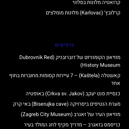
קרואטיה מלונות בסלוני
קרלובץ' (Karlovac) מלונות מומלצים
כרטיסים
מוזיאון הקומוניזם של דוברובניק (Dubrovnik Red
History Museum)
קאשטלה (Kaštela) – 7 עיירות קסומות מחוברות בחוף
אחד
כנסיית סנט יעקב (Crkva sv. Jakov) באופטיה
מערת הנטיפים ביסרויקה (Biserujka cave) באי קרק
מוזיאון העיר של זאגרב (Zagreb City Museum)
כריסמס בזאגרב – מדריך מקיף לחג המולד בעיר