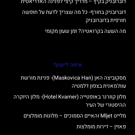
דוברובניק בקיץ – מדריך קיצי לפנינה האדריאטית
דוברובניק בחורף- כל מה שצריך לדעת על חופשה
חורפית בדוברובניק
מה השעה בקרואטיה? זמן שעון מקומי
איפה לישון?
מסקוביצה האן (Maskovica Han)- פנינת מורשת
עות’מאנית בצפון דלמטיה
מלון קוורנר באופטייה (Hotel Kvarner)- מלון היוקרה
ההיסטורי של העיר
מלייט Mljet והאיים הסמוכים – מלונות מומלצים
פאזין – דירות מומלצות