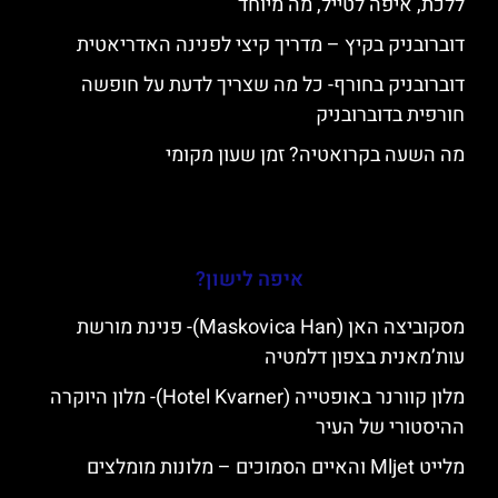
ללכת, איפה לטייל, מה מיוחד
דוברובניק בקיץ – מדריך קיצי לפנינה האדריאטית
דוברובניק בחורף- כל מה שצריך לדעת על חופשה
חורפית בדוברובניק
מה השעה בקרואטיה? זמן שעון מקומי
איפה לישון?
מסקוביצה האן (Maskovica Han)- פנינת מורשת
עות’מאנית בצפון דלמטיה
מלון קוורנר באופטייה (Hotel Kvarner)- מלון היוקרה
ההיסטורי של העיר
מלייט Mljet והאיים הסמוכים – מלונות מומלצים