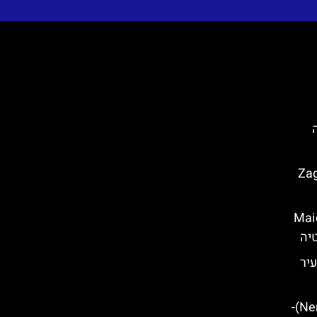
 מה
בזאגרב (Zagreb
Maiden wi
ה- עיר
עמק נהר נרטווה (Neretva Valley)-