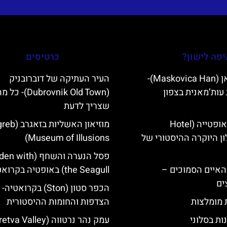
פה לישון?
כרטיסים
מסקוביצה האן (Maskovica Han)-
העיר העתיקה של דוברובניק
עות’מאנית בצפון
(Dubrovnik Old Town)- כל
שצריך לדעת
מלון קוורנר באופטייה (Hotel
מוזיאון האשליות 
K)- מלון היוקרה ההיסטורי של
Museum of Illusions)
פסל הנערה והשחף (th
ייט Mljet והאיים הסמוכים –
the Seagull) באופטיה בקרואטיה
ים
הכפר סטון (Ston) בקרואטי
ת מומלצות
הצדפות והחומות ההיסטורית
ות בסלוני