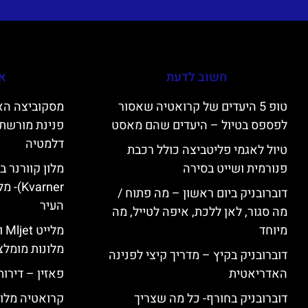
חשוב לדעת
אי
טופ 5 היעדים של קרואטיה שאסור
לפספס בטיול – היעדים שהם מאסט
פנינת מורשת 
דלמטיה
טיול לאגמי פליטביצה כולל רכבת
פנורמית ושייט בסירה
varner
דוברובניק ביום ראשון – מה פתוח /
העיר
מה סגור, לאן ללכת, איפה לטייל, מה
מיוחד
מל
מלונות מומלצ
דוברובניק בקיץ – מדריך קיצי לפנינה
האדריאטית
פאזין – דירו
דוברובניק בחורף- כל מה שצריך
קרואטיה מלונ