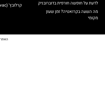
לדעת על חופשה חורפית בדוברובניק
קרלובץ' (Karlovac) מלונות מומלצים
מה השעה בקרואטיה? זמן שעון
מקומי
האתר הי