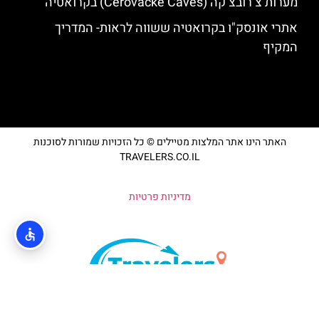
מערות צ’רובצ’קה (Cerovačke Caves) בקרואטיה
אתרי אונסק"ו בקרואטיה ששווה לראות- המדריך
המקיף
האתר הינו אתר המלצות מטיילים © כל הזכויות שמורות לסוכנות
TRAVELERS.CO.IL
מדיניות פרטיות