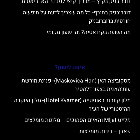
דוברובניק בקיץ – מדריך קיצי לפנינה האדריאטית
דוברובניק בחורף- כל מה שצריך לדעת על חופשה
חורפית בדוברובניק
מה השעה בקרואטיה? זמן שעון מקומי
איפה לישון?
מסקוביצה האן (Maskovica Han)- פנינת מורשת
עות’מאנית בצפון דלמטיה
מלון קוורנר באופטייה (Hotel Kvarner)- מלון היוקרה
ההיסטורי של העיר
מלייט Mljet והאיים הסמוכים – מלונות מומלצים
פאזין – דירות מומלצות