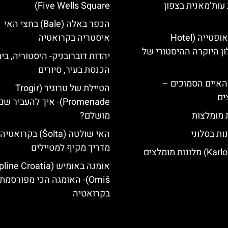
עות’מאנית בצפון
Five Wells Square)
הכפר באלה (Bale) בחצי האי
מלון קוורנר באופטייה (Hotel
איסטריה בקרואטיה
K)- מלון היוקרה ההיסטורי של
יהדות דוברובניק- היסטוריה, בי
הכנסת בעיר, סיורים
ייט Mljet והאיים הסמוכים –
הטיילת של טרוגיר (Trogir
ים
Promenade)- איך להעביר 
ת מומלצות
מושלם?
ות בסלוני
האי שולטה (Šolta) בקרואטיה
מדריך מקיף למטיילים
אומגה באומיש (ine Croatia
Omiš)- האומגה הכי מפורסמת
בקרואטיה