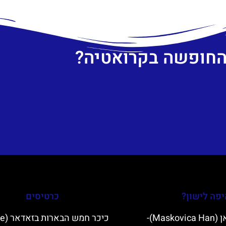
 החופשה בקרואטיה?
פה לישון?
כרטיסים
מסקוביצה האן (Maskovica Han)-
כיכר חמש 