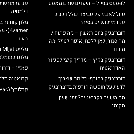
לפספס בטיול – היעדים שהם מאסט
פנינת מורשת 
דלמטיה
טיול לאגמי פליטביצה כולל רכבת
פנורמית ושייט בסירה
varner
דוברובניק ביום ראשון – מה פתוח /
העיר
מה סגור, לאן ללכת, איפה לטייל, מה
מיוחד
מל
מלונות מומלצ
דוברובניק בקיץ – מדריך קיצי לפנינה
האדריאטית
פאזין – דירו
דוברובניק בחורף- כל מה שצריך
קרואטיה מלונ
לדעת על חופשה חורפית בדוברובניק
קרלובץ' (Karlovac) מלונות מומלצים
מה השעה בקרואטיה? זמן שעון
מקומי