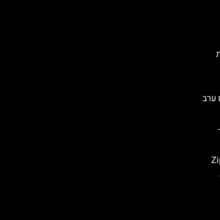
ת
שם ערב
-
Zipl