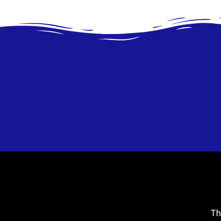
הבארות בזאדאר (The