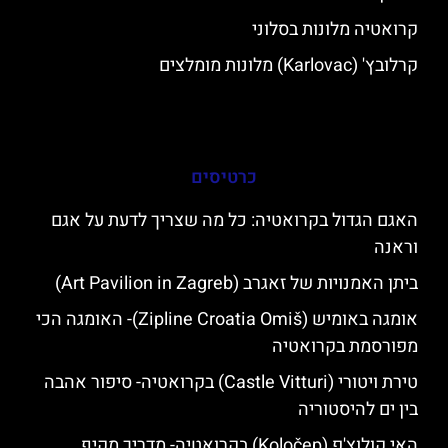
קרואטיה מלונות בסלוני
קרלובץ' (Karlovac) מלונות מומלצים
כרטיסים
האגם הגדול בקרואטיה: כל מה שצריך לדעת על אגם
וראנה
ביתן האמנויות של זאגרב (Art Pavilion in Zagreb)
אומגה באומיש (Zipline Croatia Omiš)- האומגה הכי
מפורסמת בקרואטיה
טירת ויטורי (Castle Vitturi) בקרואטיה- סיפור אהבה
בין ים להיסטוריה
האי קולוצ'פ (Koločep) בקרואטיה- מדריך מקיף