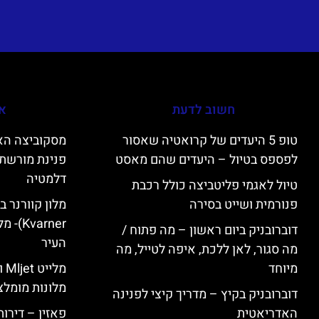
חשוב לדעת
אי
טופ 5 היעדים של קרואטיה שאסור
לפספס בטיול – היעדים שהם מאסט
פנינת מורשת 
דלמטיה
טיול לאגמי פליטביצה כולל רכבת
פנורמית ושייט בסירה
varner
דוברובניק ביום ראשון – מה פתוח /
העיר
מה סגור, לאן ללכת, איפה לטייל, מה
מיוחד
מל
מלונות מומלצ
דוברובניק בקיץ – מדריך קיצי לפנינה
האדריאטית
פאזין – דירו