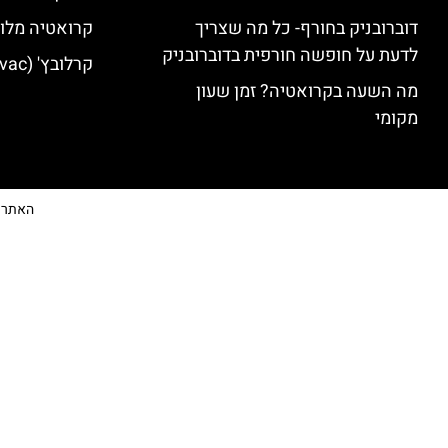
דוברובניק בחורף- כל מה שצריך
קרואטיה מלונ
לדעת על חופשה חורפית בדוברובניק
קרלובץ' (Karlovac) מלונות מומלצים
מה השעה בקרואטיה? זמן שעון
מקומי
האתר הי