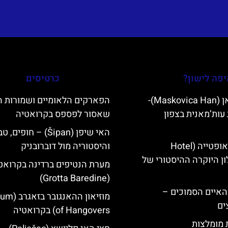
פה לישון?
כרטיסים
מסקוביצה האן (Maskovica Han)-
הפארקים הלאומיים ושמורות 
עות’מאנית בצפון
שאסור לפספס בקרואטיה
האי שיפן (Šipan) – חופים, 
מלון קוורנר באופטייה (Hotel
והיסטוריה מול דוברובניק
K)- מלון היוקרה ההיסטורי של
מערת הנטיפים ברדינה בקרואט
(Grotta Baredine)
ייט Mljet והאיים הסמוכים –
מוזיאון ההאנ
ים
of Hangovers) בקרואטיה
ת מומלצות