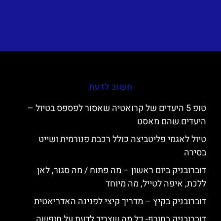
חשוב לדעת
טופ 5 היעדים של קרואטיה שאסור לפספס בטיול –
היעדים שהם מאסט
טיול לאגמי פליטביצה כולל רכבת פנורמית ושייט
בסירה
דוברובניק ביום ראשון – מה פתוח / מה סגור, לאן
ללכת, איפה לטייל, מה מיוחד
דוברובניק בקיץ – מדריך קיצי לפנינה האדריאטית
דוברובניק בחורף- כל מה שצריך לדעת על חופשה