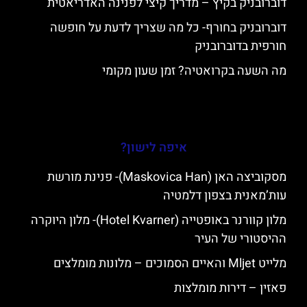
דוברובניק בקיץ – מדריך קיצי לפנינה האדריאטית
דוברובניק בחורף- כל מה שצריך לדעת על חופשה
חורפית בדוברובניק
מה השעה בקרואטיה? זמן שעון מקומי
איפה לישון?
מסקוביצה האן (Maskovica Han)- פנינת מורשת
עות’מאנית בצפון דלמטיה
מלון קוורנר באופטייה (Hotel Kvarner)- מלון היוקרה
ההיסטורי של העיר
מלייט Mljet והאיים הסמוכים – מלונות מומלצים
פאזין – דירות מומלצות