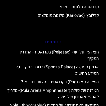
קרואטיה מלונות בסלוני
קרלובץ' (Karlovac) מלונות מומלצים
כרטיסים
חצי האי פליישץ (Pelješac) בקרואטיה- המדריך
המקיף
ארמון ספונזה (Sponza Palace) בדוברובניק – כל
המידע החשוב
העיירה פאג (Pag) בקרואטיה- מה עושים כאן?
הארנה של פולה (Pula Arena Amphitheater)- מדריך
לאמפיתיאטרון של פולה
המוזיאון האתנוגרפי של ספליט (Split Ethnographic