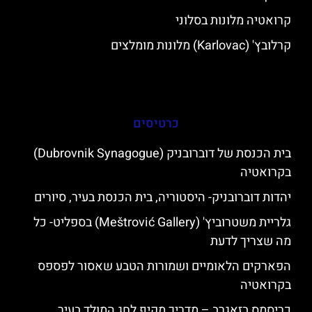
קרואטיה מלונות בסלוני
קרלובץ' (Karlovac) מלונות מומלצים
כרטיסים
בית הכנסת של דוברובניק (Dubrovnik Synagogue)
בקרואטיה
יהדות דוברובניק- היסטוריה, בית הכנסת בעיר, סיורים
גלריית משטרוביץ' (Meštrović Gallery) בספליט- כל
מה שצריך לדעת
הפארקים הלאומיים ושמורות הטבע שאסור לפספס
בקרואטיה
כריסמס בזאגרב – מדריך מקיף לחג המולד בעיר