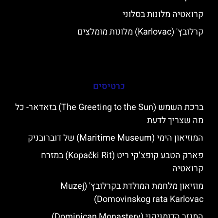
קרואטיה מלונות בסלוני
קרלובץ' (Karlovac) מלונות מומלצים
כרטיסים
ברכת השמש (The Greeting to the Sun) בזאדאר- כל
מה שצריך לדעת
המוזיאון הימי (Maritime Museum) של דוברובניק
פארק הטבע קופצ’קי ריט (Kopački Rit) במזרח
קרואטיה
מוזיאון מלחמת המולדת בקרלובץ' (Muzej
Domovinskog rata Karlovac)
המנזר הדומניקני (Dominican Monastery)