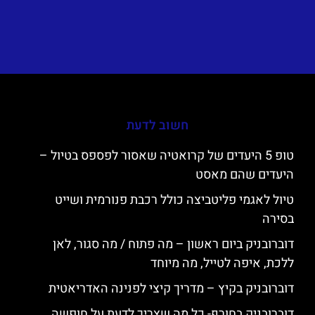
חשוב לדעת
טופ 5 היעדים של קרואטיה שאסור לפספס בטיול –
היעדים שהם מאסט
טיול לאגמי פליטביצה כולל רכבת פנורמית ושייט
בסירה
דוברובניק ביום ראשון – מה פתוח / מה סגור, לאן
ללכת, איפה לטייל, מה מיוחד
דוברובניק בקיץ – מדריך קיצי לפנינה האדריאטית
דוברובניק בחורף- כל מה שצריך לדעת על חופשה