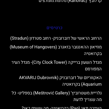
קרלובץ' (Karlovac) מלונות מומלצים
כרטיסים
הרחוב הראשי של דוברובניק- רחוב סטרדון (Stradun)
מוזיאון ההאנגובר בזאגרב (Museum of Hangovers)
בקרואטיה
מגדל השעון ברייקה (City Clock Tower)- מגדל העיר
המפורסם
האקווריום של דוברובניק (AKVARIJ Dubrovnik
Aquarium) בקרואטיה
גלריית משטרוביץ' (Meštrović Gallery) בספליט- כל
מה שצריך לדעת
העיירה פאג (Pag) בקרואטיה- מה עושים כאן?