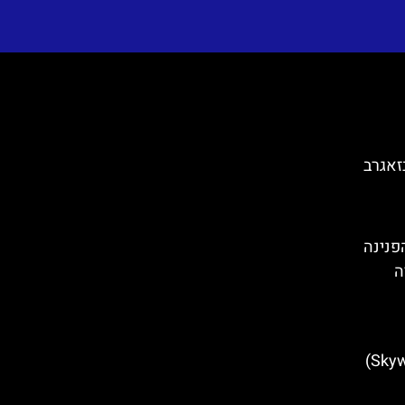
זאגרב
Trsat Cast)– הפנינה
ה
תצפית סקיי-ווק (Skywalk Biokovo)