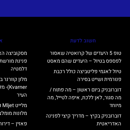
חשוב לדעת
אי
טופ 5 היעדים של קרואטיה שאסור
לפספס בטיול – היעדים שהם מאסט
פנינת מורשת 
דלמטיה
טיול לאגמי פליטביצה כולל רכבת
פנורמית ושייט בסירה
varner
דוברובניק ביום ראשון – מה פתוח /
העיר
מה סגור, לאן ללכת, איפה לטייל, מה
מיוחד
מל
מלונות מומלצ
דוברובניק בקיץ – מדריך קיצי לפנינה
האדריאטית
פאזין – דירו