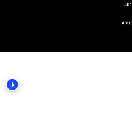
חוב
הטבע