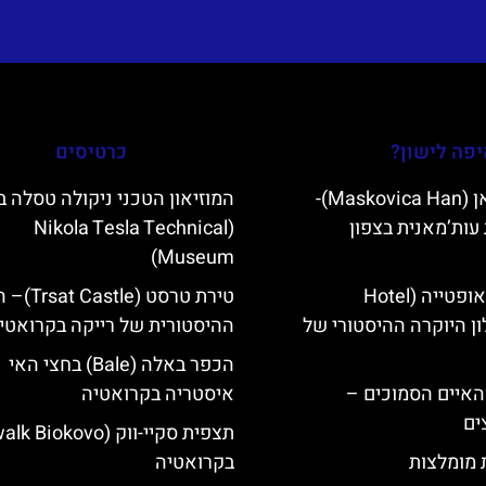
פה לישון?
כרטיסים
מסקוביצה האן (Maskovica Han)-
המוזיאון הטכני ניקולה טסלה ב
עות’מאנית בצפון
(Nikola Tesla Technical
Museum)
מלון קוורנר באופטייה (Hotel
טירת טרסט (le
K)- מלון היוקרה ההיסטורי של
ההיסטורית של רייקה בקרואטי
הכפר באלה (Bale) בחצי האי
ייט Mljet והאיים הסמוכים –
איסטריה בקרואטיה
ים
ת מומלצות
בקרואטיה