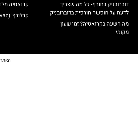
דוברובניק בחורף- כל מה שצריך
קרואטיה מלונ
לדעת על חופשה חורפית בדוברובניק
קרלובץ' (Karlovac) מלונות מומלצים
מה השעה בקרואטיה? זמן שעון
מקומי
האתר הי