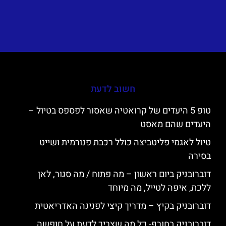
חשוב לדעת
טופ 5 היעדים של קרואטיה שאסור לפספס בטיול –
היעדים שהם מאסט
טיול לאגמי פליטביצה כולל רכבת פנורמית ושייט
בסירה
דוברובניק ביום ראשון – מה פתוח / מה סגור, לאן
ללכת, איפה לטייל, מה מיוחד
דוברובניק בקיץ – מדריך קיצי לפנינה האדריאטית
דוברובניק בחורף- כל מה שצריך לדעת על חופשה