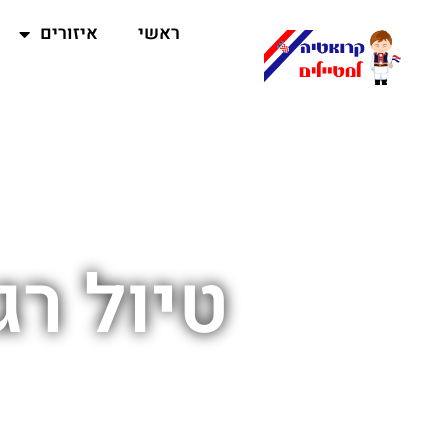
ראשי
איזורים
טיול רג