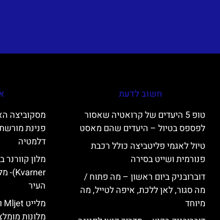
חשוב לדעת
אי
טופ 5 היעדים של קרואטיה שאסור
לפספס בטיול – היעדים שהם מאסט
פנינת מורשת 
דלמטיה
טיול לאגמי פליטביצה כולל רכבת
פנורמית ושייט בסירה
varner
דוברובניק ביום ראשון – מה פתוח /
העיר
מה סגור, לאן ללכת, איפה לטייל, מה
מיוחד
מל
מלונות מומלצ