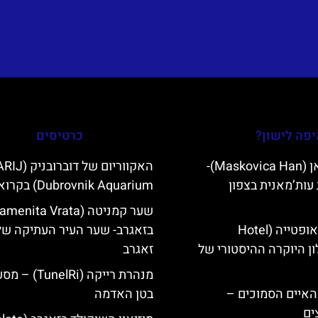
פה לישון?
כרטיסים
מסקוביצה האן (Maskovica Han)-
האקווריום של ד
עות’מאנית בצפון
Dubrovnik Aquarium) בקרואטיה
מלון קוורנר באופטייה (Hotel
בזאגרב- שער העיר העתיקה של
K)- מלון היוקרה ההיסטורי של
זאגרב
מנהרת רייקה (unelRi
ייט Mljet והאיים הסמוכים –
בטן האדמה
ים