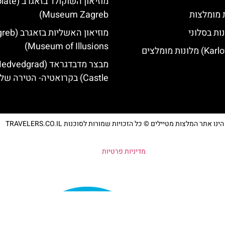
מוזיאון השוקול
ת מומלצות
Museum Zagreb)
ות בסלוני
מוזיאון האשליות 
Museum of Illusions)
מבצר מדבדגראד (vedgrad
Castle) בקרואטיה- הטירה של זאגרב
נו אתר המלצות מטיילים © כל הזכויות שמורות לסוכנות TRAVELERS.CO.IL
מדיניות פרטיות