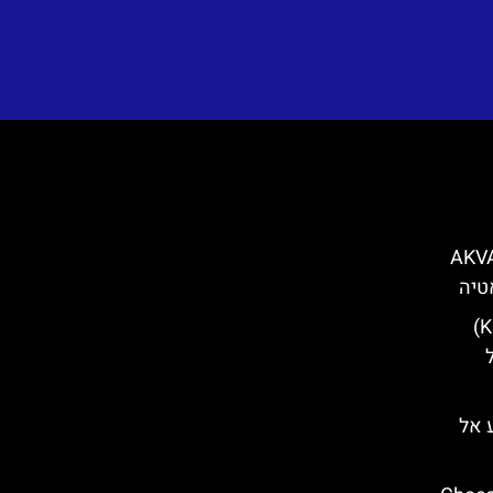
וברובניק (AKVARIJ
שער קמניטה (Kamenita Vrata)
T) – מסע אל