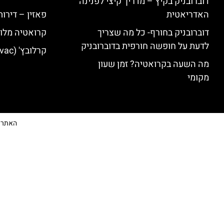
דוברובניק בקיץ – מדריך קיצי לפנינה
האדריאטית
פאזין – דירו
דוברובניק בחורף- כל מה שצריך
קרואטיה מלונ
לדעת על חופשה חורפית בדוברובניק
קרלובץ' (Karlovac) מלונות מומלצים
מה השעה בקרואטיה? זמן שעון
מקומי
האתר הי