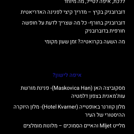
ללכת, איפה לטייל, מה מיוחד
דוברובניק בקיץ – מדריך קיצי לפנינה האדריאטית
דוברובניק בחורף- כל מה שצריך לדעת על חופשה
חורפית בדוברובניק
מה השעה בקרואטיה? זמן שעון מקומי
איפה לישון?
מסקוביצה האן (Maskovica Han)- פנינת מורשת
עות’מאנית בצפון דלמטיה
מלון קוורנר באופטייה (Hotel Kvarner)- מלון היוקרה
ההיסטורי של העיר
מלייט Mljet והאיים הסמוכים – מלונות מומלצים