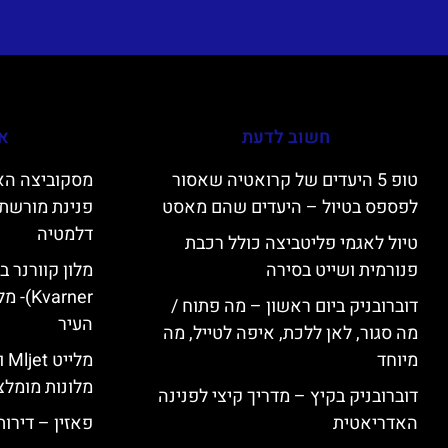
חשוב לדעת
אי
טופ 5 היעדים של קרואטיה שאסור
לפספס בטיול – היעדים שהם מאסט
פנינת מורשת 
דלמטיה
טיול לאגמי פליטביצה כולל רכבת
פנורמית ושייט בסירה
varner
דוברובניק ביום ראשון – מה פתוח /
העיר
מה סגור, לאן ללכת, איפה לטייל, מה
מיוחד
מל
מלונות מומלצ
דוברובניק בקיץ – מדריך קיצי לפנינה
האדריאטית
פאזין – דירו