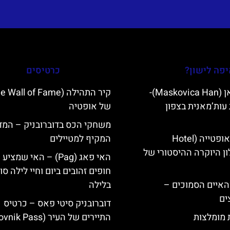
פה לישון?
כרטיסים
מסקוביצה האן (Maskovica Han)-
עות’מאנית בצפון
של אופטיה
משחקי הכס בדוברובניק – המד
מלון קוורנר באופטייה (Hotel
המקיף למטיילים
K)- מלון היוקרה ההיסטורי של
האי פאג (Pag) – האי שמצי
חופים זהובים ביום וחיי לילה סו
ייט Mljet והאיים הסמוכים –
בלילה
ים
דוברובניק סיטי פאס – כרטיס
ת מומלצות
התיירים של העיר (Dubrovnik Pass)