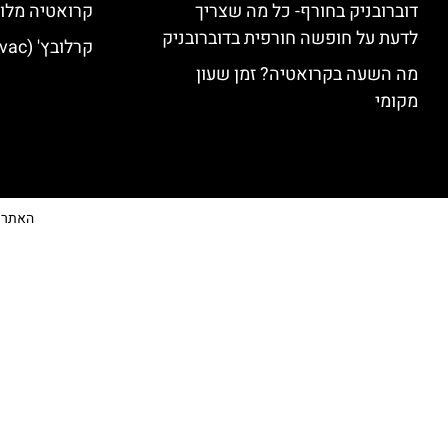
דוברובניק בחורף- כל מה שצריך
קרואטיה מלונ
לדעת על חופשה חורפית בדוברובניק
קרלובץ' (Karlovac) מלונות מומלצים
מה השעה בקרואטיה? זמן שעון
מקומי
האתר הי