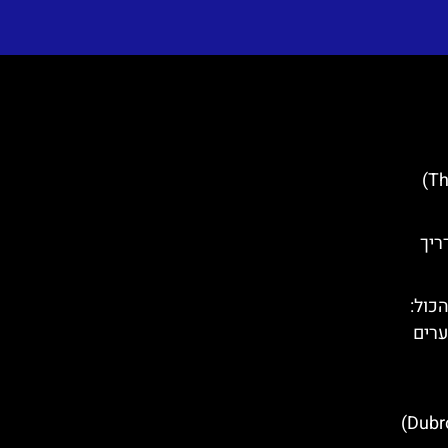
קיר התהילה (The Wall of Fame)
ריך
ע הכול:
ערים