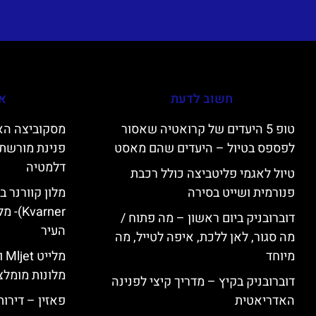
חשוב לדעת
אי
טופ 5 היעדים של קרואטיה שאסור
לפספס בטיול – היעדים שהם מאסט
פנינת מורשת 
דלמטיה
טיול לאגמי פליטביצה כולל רכבת
פנורמית ושייט בסירה
varner
דוברובניק ביום ראשון – מה פתוח /
העיר
מה סגור, לאן ללכת, איפה לטייל, מה
מיוחד
מל
מלונות מומלצ
דוברובניק בקיץ – מדריך קיצי לפנינה
האדריאטית
פאזין – דירו