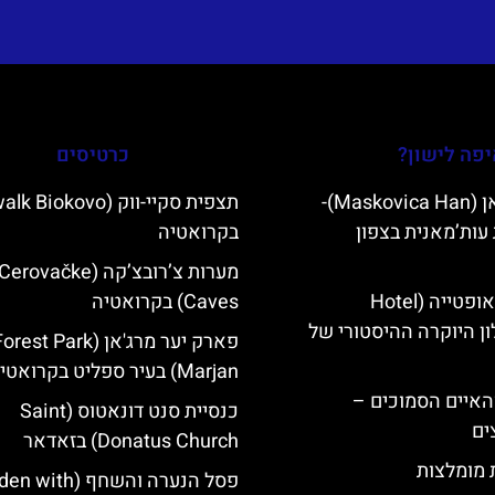
פה לישון?
כרטיסים
מסקוביצה האן (Maskovica Han)-
עות’מאנית בצפון
בקרואטיה
מערות צ’רובצ’קה (Cerovačke
מלון קוורנר באופטייה (Hotel
Caves) בקרואטיה
K)- מלון היוקרה ההיסטורי של
פארק יער מרג'אן (rest Park
Marjan) בעיר ספליט בקרואטיה
ייט Mljet והאיים הסמוכים –
כנסיית סנט דונאטוס (Saint
ים
Donatus Church) בזאדאר
ת מומלצות
פסל הנערה והשחף (th