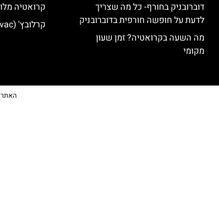
דוברובניק בחורף- כל מה שצריך
קרואטיה מלונ
לדעת על חופשה חורפית בדוברובניק
קרלובץ' (Karlovac) מלונות מומלצים
מה השעה בקרואטיה? זמן שעון
מקומי
האתר הי