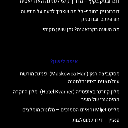
דוברובניק בקיץ – מדריך קיצי לפנינה האדריאטית
דוברובניק בחורף- כל מה שצריך לדעת על חופשה
חורפית בדוברובניק
מה השעה בקרואטיה? זמן שעון מקומי
איפה לישון?
מסקוביצה האן (Maskovica Han)- פנינת מורשת
עות’מאנית בצפון דלמטיה
מלון קוורנר באופטייה (Hotel Kvarner)- מלון היוקרה
ההיסטורי של העיר
מלייט Mljet והאיים הסמוכים – מלונות מומלצים
פאזין – דירות מומלצות