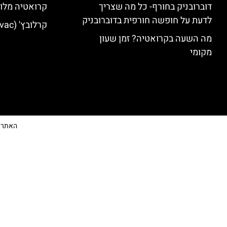
דוברובניק בחורף- כל מה שצריך
קרואטיה מלונ
לדעת על חופשה חורפית בדוברובניק
קרלובץ' (Karlovac) מלונות מומלצים
מה השעה בקרואטיה? זמן שעון
מקומי
האתר הי