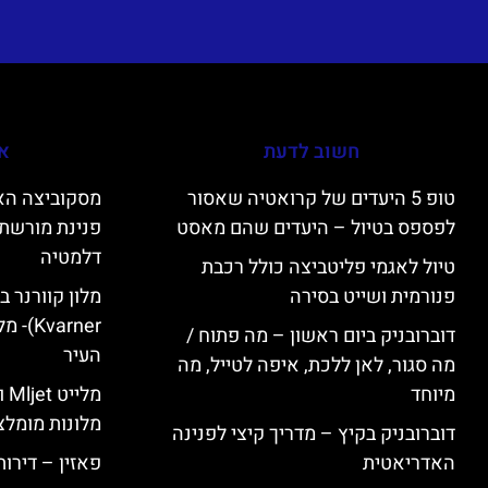
חשוב לדעת
אי
טופ 5 היעדים של קרואטיה שאסור
לפספס בטיול – היעדים שהם מאסט
פנינת מורשת 
דלמטיה
טיול לאגמי פליטביצה כולל רכבת
פנורמית ושייט בסירה
varner
דוברובניק ביום ראשון – מה פתוח /
העיר
מה סגור, לאן ללכת, איפה לטייל, מה
מיוחד
מל
מלונות מומלצ
דוברובניק בקיץ – מדריך קיצי לפנינה
האדריאטית
פאזין – דירו