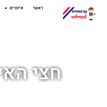
ראשי
איזורים
חצי האי