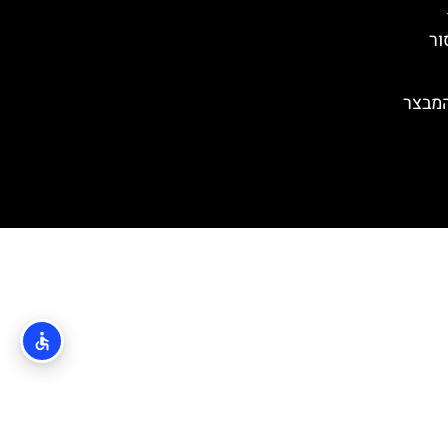
ור
Tvrđava Fortic)- המבצר