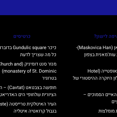
פה לישון?
כרטיסים
מסקוביצה האן (Maskovica Han)-
כיכר undulic square
עות’מאנית בצפון
כל מה שצריך לדעת
מנזר סנט דומיניק (urch and
מלון קוורנר באופטייה (Hotel
monastery of St. Dominic)
K)- מלון היוקרה ההיסטורי של
בטרוגיר
חופשה בצבטאט (
ייט Mljet והאיים הסמוכים –
הציורית שלחופי הים האדריאטי
ים
ת מומלצות
בגבול קרואטיה איטליה