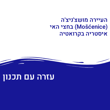
העיירה מושצ'ניצ'ה
(Mošćenice) בחצי האי
איסטריה בקרואטיה
עזרה עם תכנון