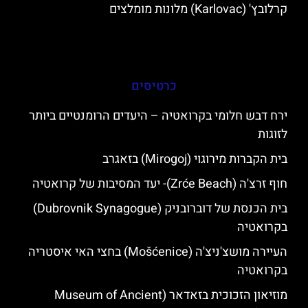
קרלובץ' (Karlovac) מלונות מומלצים
כרטיסים
ירח דבש חלומי בקרואטיה – היעדים הרומנטיים ביותר
לזוגות
בית הקברות מירוגוי (Mirogoj) בזאגרב
חוף זרצ'ה (Zrće Beach)- יעד המסיבות של קרואטיה
בית הכנסת של דוברובניק (Dubrovnik Synagogue)
בקרואטיה
העיירה מושצ'ניצ'ה (Mošćenice) בחצי האי איסטריה
בקרואטיה
מוזיאון הזכוכית בזאדאר (Museum of Ancient