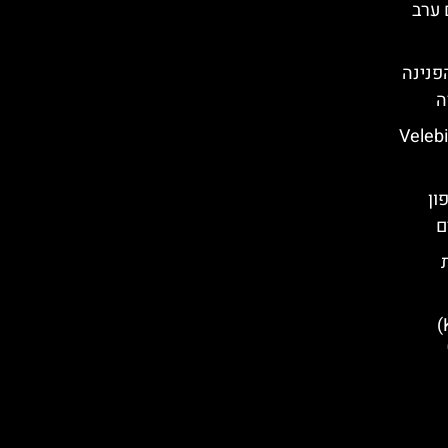
שם ערב
Trsat Cast)– הפנינה
ה
Velebit Natio
Varaž) בצפון
ם
רות
חצי האי קאמניאק (Kamenjak)