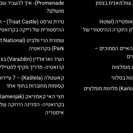
עות’מאנית בצפון
Promenade)- איך להעביר 
מושלם?
מלון קוורנר באופטייה (Hotel
טירת טרסט (le
K)- מלון היוקרה ההיסטורי של
ההיסטורית של רייקה בקרואטי
שמורת הרי וולביט (nal
ייט Mljet והאיים הסמוכים –
Park) בקרואטיה
ים
העיר ואראז'דין (din
ת מומלצות
קרואטיה- מדריך מקיף למטיילי
ות בסלוני
קאשטלה (Kaštela) – 7 עיי
קסומות מחוברות בחוף אחד
בקרואטיה- הפנינה הירוקה של
איסטריה