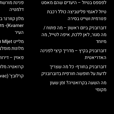
לפספס בטיול – היעדים שהם מאסט
פנינת מורשת 
דלמטיה
טיול לאגמי פליטביצה כולל רכבת
פנורמית ושייט בסירה
varner
דוברובניק ביום ראשון – מה פתוח /
העיר
מה סגור, לאן ללכת, איפה לטייל, מה
מיוחד
מל
מלונות מומלצ
דוברובניק בקיץ – מדריך קיצי לפנינה
האדריאטית
פאזין – דירו
דוברובניק בחורף- כל מה שצריך
קרואטיה מלונ
לדעת על חופשה חורפית בדוברובניק
קרלובץ' (Karlovac) מלונות מומלצים
מה השעה בקרואטיה? זמן שעון
מקומי