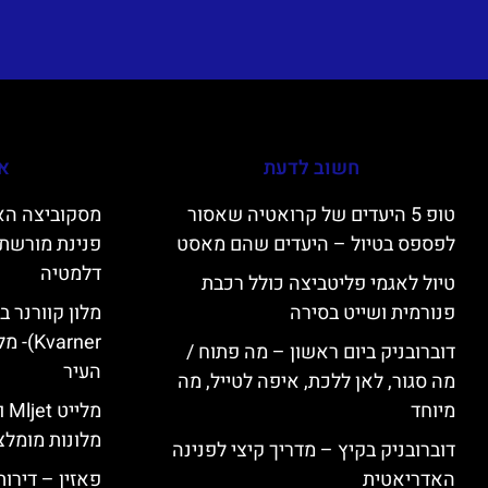
חשוב לדעת
אי
טופ 5 היעדים של קרואטיה שאסור
לפספס בטיול – היעדים שהם מאסט
פנינת מורשת 
דלמטיה
טיול לאגמי פליטביצה כולל רכבת
פנורמית ושייט בסירה
varner
דוברובניק ביום ראשון – מה פתוח /
העיר
מה סגור, לאן ללכת, איפה לטייל, מה
מיוחד
מל
מלונות מומלצ
דוברובניק בקיץ – מדריך קיצי לפנינה
האדריאטית
פאזין – דירו