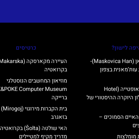
פה לישון?
כרטיסים
מסקוביצה האן (Maskovica Han)-
עות’מאנית בצפון
בקרואטיה
מוזיאון המחשבים הנוסטלגי
מלון קוורנר באופטייה (Hotel
K&POKE Computer Museum
K)- מלון היוקרה ההיסטורי של
ברייקה
בית הקברות מירוגוי (Mirogoj)
ייט Mljet והאיים הסמוכים –
בזאגרב
ים
האי שולטה (Šolta) בקרואטיה
ת מומלצות
מדריך מקיף למטיילים