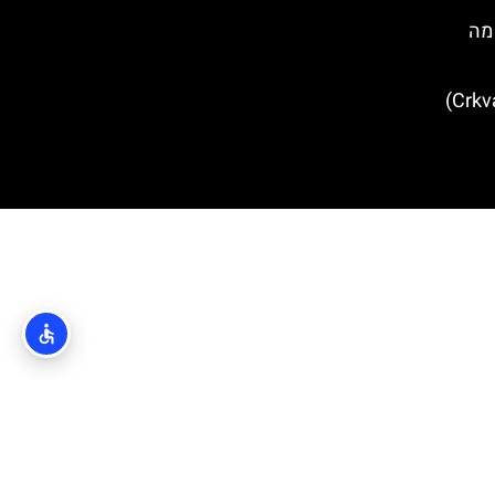
יה- מה
כנסיית סנט יעקב (Crkva sv. Jakov)