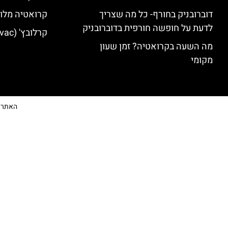
דוברובניק בחורף- כל מה שצריך
קרואטיה מלונ
לדעת על חופשה חורפית בדוברובניק
קרלובץ' (Karlovac) מלונות מומלצים
מה השעה בקרואטיה? זמן שעון
מקומי
האתר הי