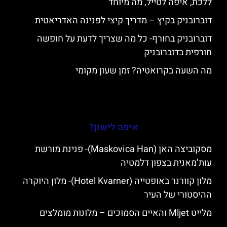
ללכת, איפה לטייל, מה מיוחד
דוברובניק בקיץ – מדריך קיצי לפנינה האדריאטית
דוברובניק בחורף- כל מה שצריך לדעת על חופשה
חורפית בדוברובניק
מה השעה בקרואטיה? זמן שעון מקומי
איפה לישון?
מסקוביצה האן (Maskovica Han)- פנינת מורשת
עות’מאנית בצפון דלמטיה
מלון קוורנר באופטייה (Hotel Kvarner)- מלון היוקרה
ההיסטורי של העיר
מלייט Mljet והאיים הסמוכים – מלונות מומלצים