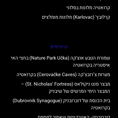
קרואטיה מלונות בסלוני
קרלובץ' (Karlovac) מלונות מומלצים
כרטיסים
שמורת הטבע אוצ'קה (Nature Park Učka) בחצי האי
איסטריה בקרואטיה
מערות צ’רובצ’קה (Cerovačke Caves) בקרואטיה
מבצר סנט ניקולאס (St. Nicholas’ Fortress) –
המבצר הימי המרשים של שיבניק
בית הכנסת של דוברובניק (Dubrovnik Synagogue)
בקרואטיה
דוברובניק- האטרקציות שאסור לפספס