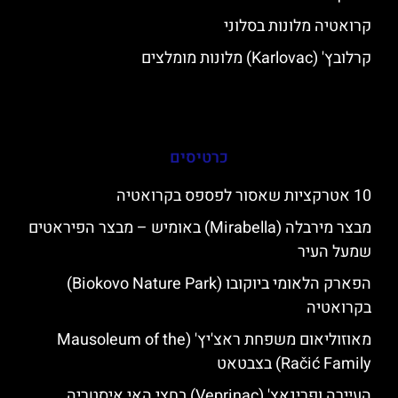
קרואטיה מלונות בסלוני
קרלובץ' (Karlovac) מלונות מומלצים
כרטיסים
10 אטרקציות שאסור לפספס בקרואטיה
מבצר מירבלה (Mirabella) באומיש – מבצר הפיראטים
שמעל העיר
הפארק הלאומי ביוקובו (Biokovo Nature Park)
בקרואטיה
מאוזוליאום משפחת ראצ'יץ' (Mausoleum of the
Račić Family) בצבטאט
העיירה ופרינאץ' (Veprinac) בחצי האי איסטריה