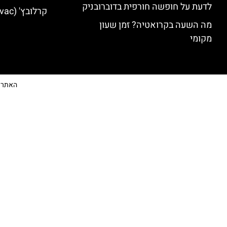
לדעת על חופשה חורפית בדוברובניק
קרלובץ' (Karlovac) מלונות מומלצים
מה השעה בקרואטיה? זמן שעון
מקומי
האתר הי