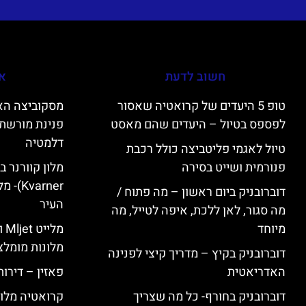
חשוב לדעת
אי
טופ 5 היעדים של קרואטיה שאסור
לפספס בטיול – היעדים שהם מאסט
פנינת מורשת 
דלמטיה
טיול לאגמי פליטביצה כולל רכבת
פנורמית ושייט בסירה
varner
דוברובניק ביום ראשון – מה פתוח /
העיר
מה סגור, לאן ללכת, איפה לטייל, מה
מיוחד
מל
מלונות מומלצ
דוברובניק בקיץ – מדריך קיצי לפנינה
האדריאטית
פאזין – דירו
דוברובניק בחורף- כל מה שצריך
קרואטיה מלונ