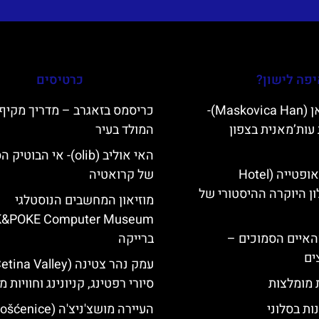
פה לישון?
כרטיסים
מסקוביצה האן (Maskovica Han)-
כריסמס בזאגרב – מדריך מקיף 
עות’מאנית בצפון
המולד בעיר
האי אוליב (olib)- אי הבוטיק
מלון קוורנר באופטייה (Hotel
של קרואטיה
K)- מלון היוקרה ההיסטורי של
מוזיאון המחשבים הנוסטלגי
K&POKE Computer Museum
ייט Mljet והאיים הסמוכים –
ברייקה
ים
ת מומלצות
סיורי רפטינג, קניונינג וחוויות מ
ות בסלוני