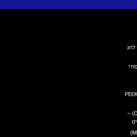
לחג
 הסודי
PEE
עמק נהר צטינה (Cetina Valley) –
ים
העיירה מושצ'ניצ'ה (Mošćenice)