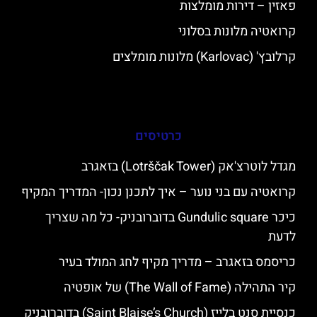
פאזין – דירות מומלצות
קרואטיה מלונות בסלוני
קרלובץ' (Karlovac) מלונות מומלצים
כרטיסים
מגדל לוטרצ'אק (Lotrščak Tower) בזאגרב
קרואטיה עם בני נוער – איך לתכנן נכון- המדריך המקיף
כיכר Gundulic square בדוברובניק- כל מה שצריך
לדעת
כריסמס בזאגרב – מדריך מקיף לחג המולד בעיר
קיר התהילה (The Wall of Fame) של אופטיה
כנסיית סנט בלייז (Saint Blaise’s Church) בדוברובניק