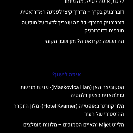
ללכת, איפה לטייל, מה מיוחד
דוברובניק בקיץ – מדריך קיצי לפנינה האדריאטית
דוברובניק בחורף- כל מה שצריך לדעת על חופשה
חורפית בדוברובניק
מה השעה בקרואטיה? זמן שעון מקומי
איפה לישון?
מסקוביצה האן (Maskovica Han)- פנינת מורשת
עות’מאנית בצפון דלמטיה
מלון קוורנר באופטייה (Hotel Kvarner)- מלון היוקרה
ההיסטורי של העיר
מלייט Mljet והאיים הסמוכים – מלונות מומלצים