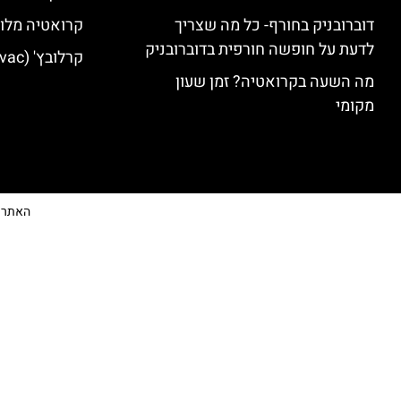
דוברובניק בחורף- כל מה שצריך
קרואטיה מלונ
לדעת על חופשה חורפית בדוברובניק
קרלובץ' (Karlovac) מלונות מומלצים
מה השעה בקרואטיה? זמן שעון
מקומי
האתר הי