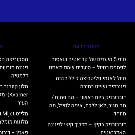
חשוב לדעת
אי
טופ 5 היעדים של קרואטיה שאסור
לפספס בטיול – היעדים שהם מאסט
פנינת מורשת 
דלמטיה
טיול לאגמי פליטביצה כולל רכבת
פנורמית ושייט בסירה
varner
דוברובניק ביום ראשון – מה פתוח /
העיר
מה סגור, לאן ללכת, איפה לטייל, מה
מיוחד
מל
מלונות מומלצ
דוברובניק בקיץ – מדריך קיצי לפנינה
האדריאטית
פאזין – דירו