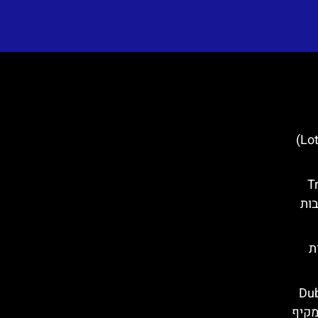
מגדל לוטרצ'אק (Lotrščak Tower)
Trogi
בות
ת
Dubrovn