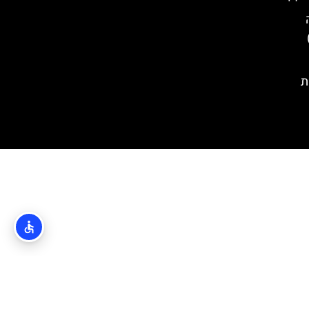
(Croatian Nat
ת