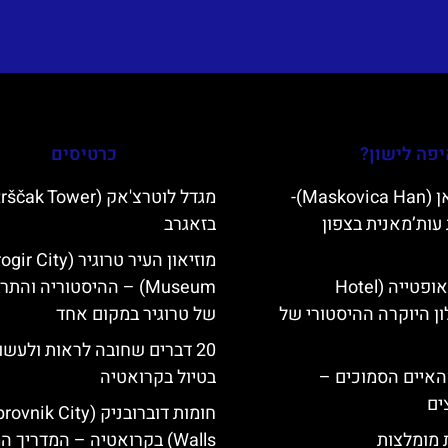
פה לישון?
כרטיסים
מסקוביצה האן (Maskovica Han)-
עות’מאנית בצפון
בזאגרב
מוזיאון העיר טרוגיר (r City
מלון קוורנר באופטייה (Hotel
Museum) – ההיסטוריה והתר
K)- מלון היוקרה ההיסטורי של
של טרוגיר במקום אחד
20 דברים שחובה לראות ולעשו
ייט Mljet והאיים הסמוכים –
בטיול בקרואטיה
ים
חומות דוברובניק (ik City
ת מומלצות
Walls) בקרואטיה – המדריך המקיף