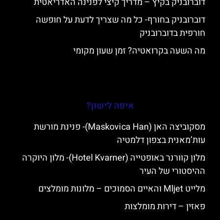
דוברובניק בקיץ – מדריך קיצי לפנינה האדריאטית
דוברובניק בחורף- כל מה שצריך לדעת על חופשה
חורפית בדוברובניק
מה השעה בקרואטיה? זמן שעון מקומי
איפה לישון?
מסקוביצה האן (Maskovica Han)- פנינת מורשת
עות’מאנית בצפון דלמטיה
מלון קוורנר באופטייה (Hotel Kvarner)- מלון היוקרה
ההיסטורי של העיר
מלייט Mljet והאיים הסמוכים – מלונות מומלצים
פאזין – דירות מומלצות