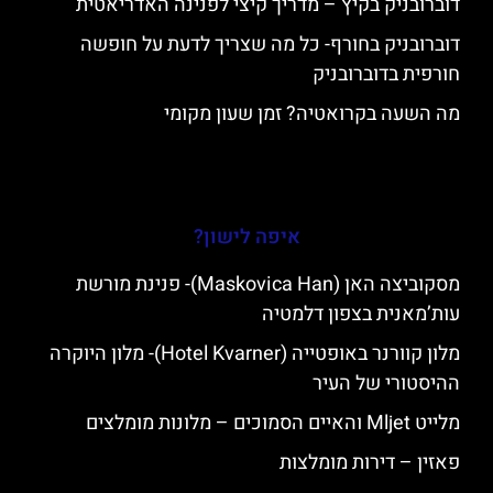
דוברובניק בקיץ – מדריך קיצי לפנינה האדריאטית
דוברובניק בחורף- כל מה שצריך לדעת על חופשה
חורפית בדוברובניק
מה השעה בקרואטיה? זמן שעון מקומי
איפה לישון?
מסקוביצה האן (Maskovica Han)- פנינת מורשת
עות’מאנית בצפון דלמטיה
מלון קוורנר באופטייה (Hotel Kvarner)- מלון היוקרה
ההיסטורי של העיר
מלייט Mljet והאיים הסמוכים – מלונות מומלצים
פאזין – דירות מומלצות