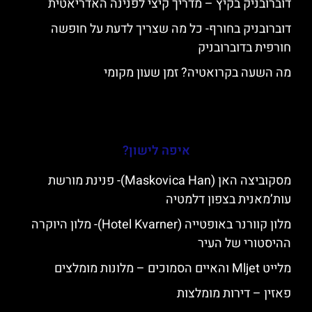
דוברובניק בקיץ – מדריך קיצי לפנינה האדריאטית
דוברובניק בחורף- כל מה שצריך לדעת על חופשה
חורפית בדוברובניק
מה השעה בקרואטיה? זמן שעון מקומי
איפה לישון?
מסקוביצה האן (Maskovica Han)- פנינת מורשת
עות’מאנית בצפון דלמטיה
מלון קוורנר באופטייה (Hotel Kvarner)- מלון היוקרה
ההיסטורי של העיר
מלייט Mljet והאיים הסמוכים – מלונות מומלצים
פאזין – דירות מומלצות