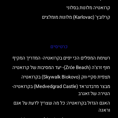
קרואטיה מלונות בסלוני
קרלובץ' (Karlovac) מלונות מומלצים
כרטיסים
רשימת המפלים הכי יפים בקרואטיה- המדריך המקיף
חוף זרצ'ה (Zrće Beach)- יעד המסיבות של קרואטיה
תצפית סקיי-ווק (Skywalk Biokovo) בקרואטיה
מבצר מדבדגראד (Medvedgrad Castle) בקרואטיה-
הטירה של זאגרב
האגם הגדול בקרואטיה: כל מה שצריך לדעת על אגם
וראנה