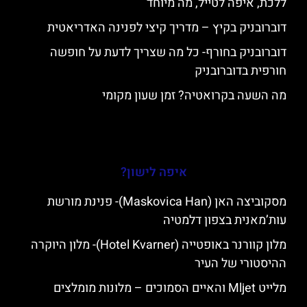
ללכת, איפה לטייל, מה מיוחד
דוברובניק בקיץ – מדריך קיצי לפנינה האדריאטית
דוברובניק בחורף- כל מה שצריך לדעת על חופשה
חורפית בדוברובניק
מה השעה בקרואטיה? זמן שעון מקומי
איפה לישון?
מסקוביצה האן (Maskovica Han)- פנינת מורשת
עות’מאנית בצפון דלמטיה
מלון קוורנר באופטייה (Hotel Kvarner)- מלון היוקרה
ההיסטורי של העיר
מלייט Mljet והאיים הסמוכים – מלונות מומלצים