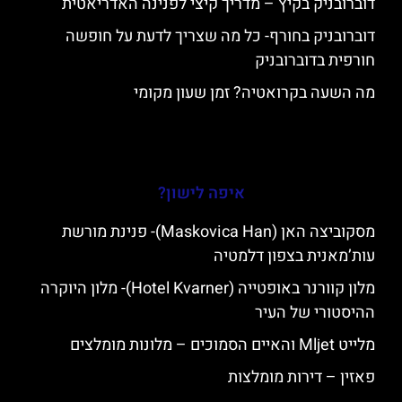
דוברובניק בקיץ – מדריך קיצי לפנינה האדריאטית
דוברובניק בחורף- כל מה שצריך לדעת על חופשה
חורפית בדוברובניק
מה השעה בקרואטיה? זמן שעון מקומי
איפה לישון?
מסקוביצה האן (Maskovica Han)- פנינת מורשת
עות’מאנית בצפון דלמטיה
מלון קוורנר באופטייה (Hotel Kvarner)- מלון היוקרה
ההיסטורי של העיר
מלייט Mljet והאיים הסמוכים – מלונות מומלצים
פאזין – דירות מומלצות