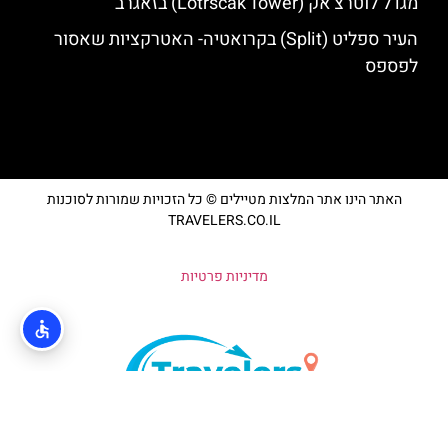
מגדל לוטרצ'אק (Lotrščak Tower) בזאגרב
העיר ספליט (Split) בקרואטיה- האטרקציות שאסור
לפספס
האתר הינו אתר המלצות מטיילים © כל הזכויות שמורות לסוכנות
TRAVELERS.CO.IL
מדיניות פרטיות