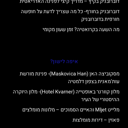
דוברובניק בקיץ – מדריך קיצי לפנינה האדריאטית
דוברובניק בחורף- כל מה שצריך לדעת על חופשה
חורפית בדוברובניק
מה השעה בקרואטיה? זמן שעון מקומי
איפה לישון?
מסקוביצה האן (Maskovica Han)- פנינת מורשת
עות’מאנית בצפון דלמטיה
מלון קוורנר באופטייה (Hotel Kvarner)- מלון היוקרה
ההיסטורי של העיר
מלייט Mljet והאיים הסמוכים – מלונות מומלצים
פאזין – דירות מומלצות