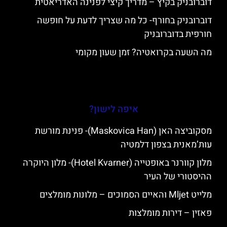
דוברובניק בקיץ – מדריך קיצי לפנינה האדריאטית
דוברובניק בחורף- כל מה שצריך לדעת על חופשה
חורפית בדוברובניק
מה השעה בקרואטיה? זמן שעון מקומי
איפה לישון?
מסקוביצה האן (Maskovica Han)- פנינת מורשת
עות’מאנית בצפון דלמטיה
מלון קוורנר באופטייה (Hotel Kvarner)- מלון היוקרה
ההיסטורי של העיר
מלייט Mljet והאיים הסמוכים – מלונות מומלצים
פאזין – דירות מומלצות