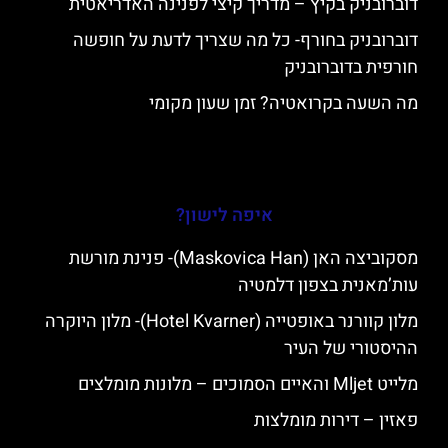
דוברובניק בקיץ – מדריך קיצי לפנינה האדריאטית
דוברובניק בחורף- כל מה שצריך לדעת על חופשה
חורפית בדוברובניק
מה השעה בקרואטיה? זמן שעון מקומי
איפה לישון?
מסקוביצה האן (Maskovica Han)- פנינת מורשת
עות’מאנית בצפון דלמטיה
מלון קוורנר באופטייה (Hotel Kvarner)- מלון היוקרה
ההיסטורי של העיר
מלייט Mljet והאיים הסמוכים – מלונות מומלצים
פאזין – דירות מומלצות