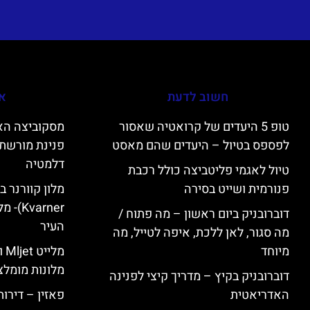
חשוב לדעת
אי
טופ 5 היעדים של קרואטיה שאסור
לפספס בטיול – היעדים שהם מאסט
פנינת מורשת 
דלמטיה
טיול לאגמי פליטביצה כולל רכבת
פנורמית ושייט בסירה
varner
דוברובניק ביום ראשון – מה פתוח /
העיר
מה סגור, לאן ללכת, איפה לטייל, מה
מיוחד
מל
מלונות מומלצ
דוברובניק בקיץ – מדריך קיצי לפנינה
האדריאטית
פאזין – דירו