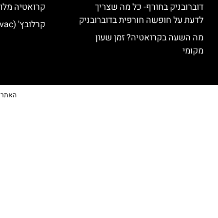
דוברובניק בחורף- כל מה שצריך
קרואטיה מלונ
לדעת על חופשה חורפית בדוברובניק
קרלובץ' (Karlovac) מלונות מומלצים
מה השעה בקרואטיה? זמן שעון
מקומי
האתר הי