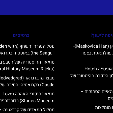
פה לישון?
כרטיסים
מסקוביצה האן (Maskovica Han)-
פסל הנערה והשחף (th
עות’מאנית בצפון
the Seagull) באופטיה בקרואטיה
מוזיאון ההיסטוריה של הטבע ב
מלון קוורנר באופטייה (Hotel
(Natural History Museum Rijeka)
K)- מלון היוקרה ההיסטורי של
מבצר מדבדגראד (vedgrad
Castle) בקרואטיה- הטירה של זאגרב
ייט Mljet והאיים הסמוכים –
מוזיאון סיפורי האהבה (Love
ים
Stories Museum) בדוברובניק
ת מומלצות
מסלו