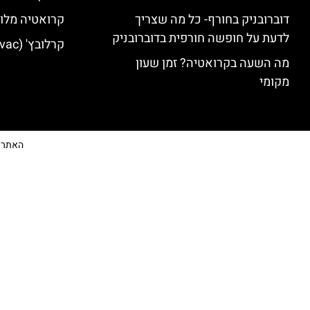
דוברובניק בחורף- כל מה שצריך
קרואטיה מלונ
לדעת על חופשה חורפית בדוברובניק
קרלובץ' (Karlovac) מלונות מומלצים
מה השעה בקרואטיה? זמן שעון
מקומי
האתר הי