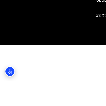
פספס
זאגרב