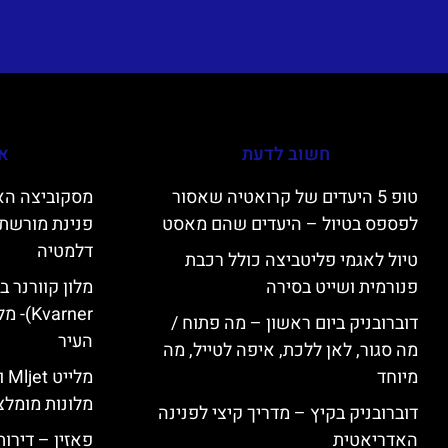
חשוב לדעת
אי
טופ 5 היעדים של קרואטיה שאסור
לפספס בטיול – היעדים שהם מאסט
פנינת מורשת 
דלמטיה
טיול לאגמי פליטביצה כולל רכבת
פנורמית ושייט בסירה
varner
דוברובניק ביום ראשון – מה פתוח /
העיר
מה סגור, לאן ללכת, איפה לטייל, מה
מיוחד
מל
מלונות מומלצ
דוברובניק בקיץ – מדריך קיצי לפנינה
האדריאטית
פאזין – דירו